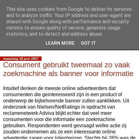
This site uses cookies from Google to deliver its services
Slimpie Blog
and to analyze traffic. Your IP address and user-agent are
shared with Google along with performance and security
metrics to ensure quality of service, generate usage
Weblog van Walter Slimmens
statistics, and to detect and address abuse.
LEARN MORE
GOT IT
▼
maandag 18 juni 2007
Consument gebruikt tweemaal zo vaak
zoekmachine als banner voor informatie
Intuitief denken de meeste online adverteerders dat
consumenten die geinteresseerd zijn in een product of
onderwerp de bijbehorende banner zullen aanklikken. Uit
onderzoek van Nielsen/NetRatings in opdracht van
reclamenetwerk Adviva blijkt echter dat veel meer
consumenten voor die informatie een zoekmachine
gebruiken. Respondenten werd gevraagd welke actie zij
zouden ondernemen als ze een interessante online
advertentie zagen voor (vlieg)reizen. Slechts bij 26% was de