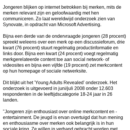
Jongeren blijken op internet betrokken bij merken, mits de
merken relevant zijn en geloofwaardig met hen
communiceren. Zo laat wereldwijd onderzoek zien van
Synovate, in opdracht van Microsoft Advertising.
Bijna een derde van de ondervraagde jongeren (28 procent)
spreekt weleens over een merk op een discussieforum, drie
kwart (76 procent) stuurt regelmatig productinformatie en
links door. Bijna een kwart (24 procent) voegt regelmatig
merkgerelateerde content toe aan social network- of
videosites en bijna een vijfde (19 procent) zet merkcontent
op hun homepage of sociale netwerksite.
Dit blijkt uit het 'Young Adults Revealed' onderzoek. Het
onderzoek is uitgevoerd in juni/juli 2008 onder 12.603
respondenten in de leeftijdscategorie 18-24 jaar in 26
landen.
"Jongeren zijn enthousiast over online merkcontent en -
entertainment. De jeugd is ervan overtuigd dat hun mening
en enthousiasme over merken ook belangrijk is in hun
sociale kring. Ze willen in verband gebracht worden met