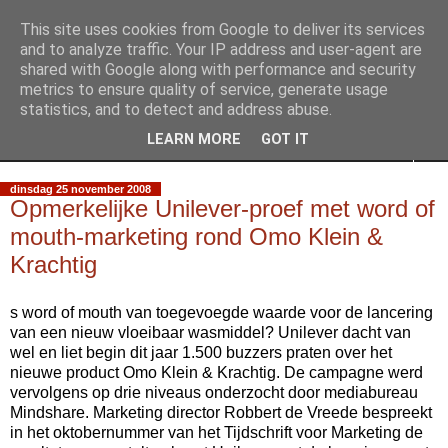
This site uses cookies from Google to deliver its services
Slimpie Blog
and to analyze traffic. Your IP address and user-agent are
shared with Google along with performance and security
metrics to ensure quality of service, generate usage
Weblog van Walter Slimmens
statistics, and to detect and address abuse.
LEARN MORE
GOT IT
▼
dinsdag 25 november 2008
Opmerkelijke Unilever-proef met word of
mouth-marketing rond Omo Klein &
Krachtig
s word of mouth van toegevoegde waarde voor de lancering
van een nieuw vloeibaar wasmiddel? Unilever dacht van
wel en liet begin dit jaar 1.500 buzzers praten over het
nieuwe product Omo Klein & Krachtig. De campagne werd
vervolgens op drie niveaus onderzocht door mediabureau
Mindshare. Marketing director Robbert de Vreede bespreekt
in het oktobernummer van het Tijdschrift voor Marketing de