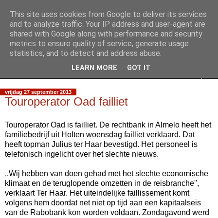
This site uses cookies from Google to deliver its services
Slimpie Blog
and to analyze traffic. Your IP address and user-agent are
shared with Google along with performance and security
metrics to ensure quality of service, generate usage
Weblog van Walter Slimmens
statistics, and to detect and address abuse.
LEARN MORE
GOT IT
▼
vrijdag 27 september 2013
Touroperator Oad failliet
Touroperator Oad is failliet. De rechtbank in Almelo heeft het
familiebedrijf uit Holten woensdag failliet verklaard. Dat
heeft topman Julius ter Haar bevestigd. Het personeel is
telefonisch ingelicht over het slechte nieuws.
,,Wij hebben van doen gehad met het slechte economische
klimaat en de teruglopende omzetten in de reisbranche'',
verklaart Ter Haar. Het uiteindelijke faillissement komt
volgens hem doordat net niet op tijd aan een kapitaalseis
van de Rabobank kon worden voldaan. Zondagavond werd