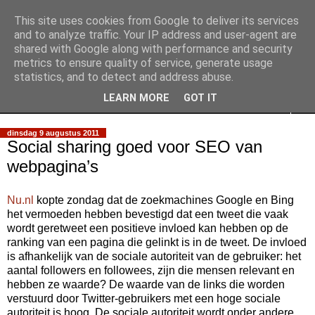
This site uses cookies from Google to deliver its services
Slimpie Blog
and to analyze traffic. Your IP address and user-agent are
shared with Google along with performance and security
metrics to ensure quality of service, generate usage
Weblog van Walter Slimmens
statistics, and to detect and address abuse.
LEARN MORE
GOT IT
▼
dinsdag 9 augustus 2011
Social sharing goed voor SEO van
webpagina’s
Nu.nl
kopte zondag dat de zoekmachines Google en Bing
het vermoeden hebben bevestigd dat een tweet die vaak
wordt geretweet een positieve invloed kan hebben op de
ranking van een pagina die gelinkt is in de tweet. De invloed
is afhankelijk van de sociale autoriteit van de gebruiker: het
aantal followers en followees, zijn die mensen relevant en
hebben ze waarde? De waarde van de links die worden
verstuurd door Twitter-gebruikers met een hoge sociale
autoriteit is hoog. De sociale autoriteit wordt onder andere