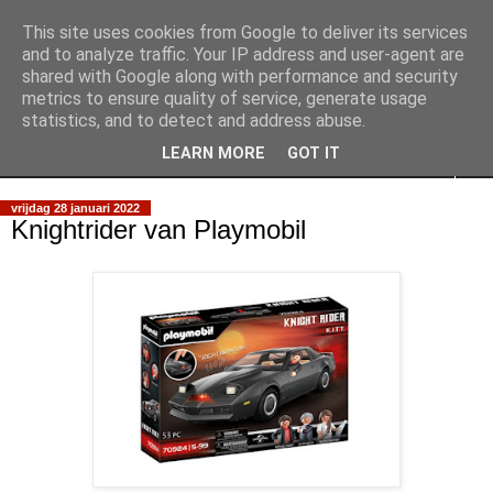
This site uses cookies from Google to deliver its services
Slimpie Blog
and to analyze traffic. Your IP address and user-agent are
shared with Google along with performance and security
metrics to ensure quality of service, generate usage
Weblog van Walter Slimmens
statistics, and to detect and address abuse.
LEARN MORE
GOT IT
▼
vrijdag 28 januari 2022
Knightrider van Playmobil