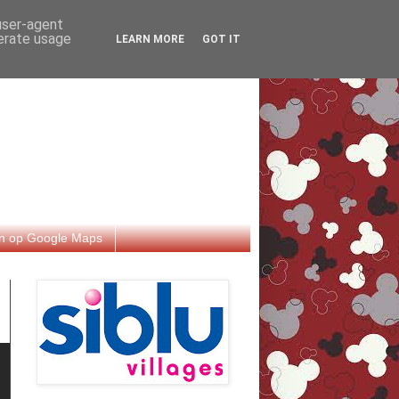
 user-agent
nerate usage
LEARN MORE
GOT IT
n op Google Maps