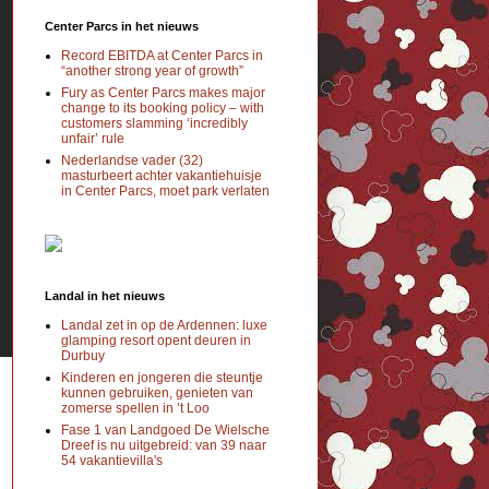
Center Parcs in het nieuws
Record EBITDA at Center Parcs in
“another strong year of growth”
Fury as Center Parcs makes major
change to its booking policy – with
customers slamming ‘incredibly
unfair’ rule
Nederlandse vader (32)
masturbeert achter vakantiehuisje
in Center Parcs, moet park verlaten
Landal in het nieuws
Landal zet in op de Ardennen: luxe
glamping resort opent deuren in
Durbuy
Kinderen en jongeren die steuntje
kunnen gebruiken, genieten van
zomerse spellen in ’t Loo
Fase 1 van Landgoed De Wielsche
Dreef is nu uitgebreid: van 39 naar
54 vakantievilla's