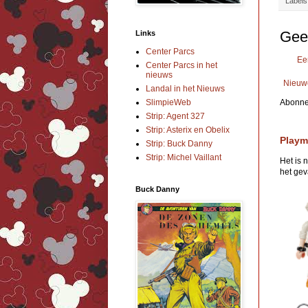
Labels
Gee
Links
Center Parcs
Ee
Center Parcs in het
nieuws
Nieuw
Landal in het Nieuws
SlimpieWeb
Abonne
Strip: Agent 327
Strip: Asterix en Obelix
Playm
Strip: Buck Danny
Strip: Michel Vaillant
Het is 
het geva
Buck Danny