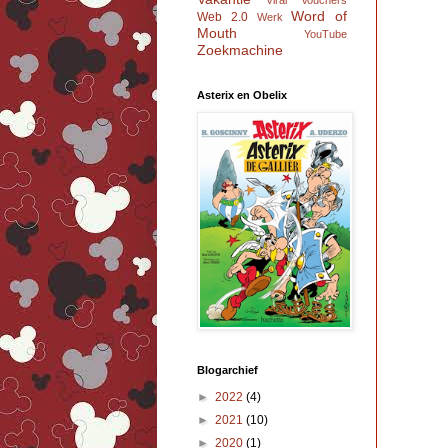
Viral
Vouchers
Word of
Web 2.0
Werk
Mouth
YouTube
Zoekmachine
Asterix en Obelix
Blogarchief
►
2022
(4)
►
2021
(10)
►
2020
(1)