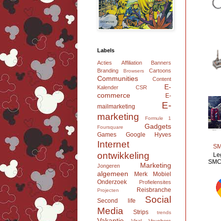
Labels
Acties
Affiliation
Banners
Branding
Cartoons
Browsers
Communities
Content
E-
Kalender
CSR
commerce
E-
E-
mailmarketing
marketing
Formule 1
Gadgets
Foursquare
Games
Google
Hyves
Internet
SM
ontwikkeling
Le
SMC 
Marketing
Jongeren
algemeen
Merk
Mobiel
Onderzoek
Profielensites
Reisbranche
Projecten
Social
Second life
Media
Strips
trends
Vakantie