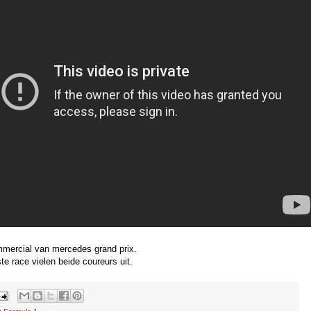
mercial van mercedes grand prix.
te race vielen beide coureurs uit.