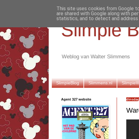
This site uses cookies from Google to 
are shared with Google along with per
statistics, and to detect and address
Slimpie B
Weblog van Walter Slimmens
SlimpieBlog
Slimmens.nl
Slimpie
Agent 327 website
dinsdag
Ware