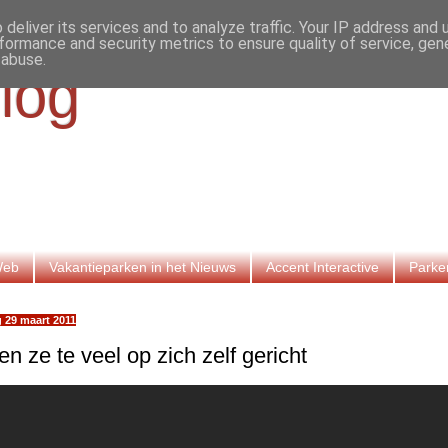
deliver its services and to analyze traffic. Your IP address and
formance and security metrics to ensure quality of service, ge
 abuse.
log
Web
Vakantieparken in het Nieuws
Accent Interactive
Parke
 29 maart 2011
n ze te veel op zich zelf gericht