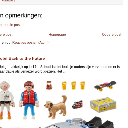
:
Formule 1
n opmerkingen:
n reactie posten
ere post
Homepage
Oudere post
ren op:
Reacties posten (Atom)
obil Back to the Future
niet gemakkelijk op je 17e. School is niet leuk, je ouders zijn vervelend en er is
ar dat je als verliezer wordt gezien. Het ...