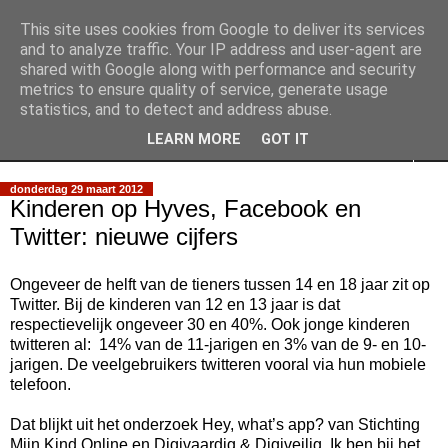
This site uses cookies from Google to deliver its services
Slimpie Blog
and to analyze traffic. Your IP address and user-agent are
shared with Google along with performance and security
metrics to ensure quality of service, generate usage
Weblog van Walter Slimmens
statistics, and to detect and address abuse.
LEARN MORE
GOT IT
▼
donderdag 29 maart 2012
Kinderen op Hyves, Facebook en
Twitter: nieuwe cijfers
Ongeveer de helft van de tieners tussen 14 en 18 jaar zit op
Twitter. Bij de kinderen van 12 en 13 jaar is dat
respectievelijk ongeveer 30 en 40%. Ook jonge kinderen
twitteren al: 14% van de 11-jarigen en 3% van de 9- en 10-
jarigen. De veelgebruikers twitteren vooral via hun mobiele
telefoon.
Dat blijkt uit het onderzoek Hey, what’s app? van Stichting
Mijn Kind Online en Digivaardig & Digiveilig. Ik ben bij het