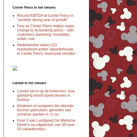
Center Parcs in het nieuws
Record EBITDA at Center Parcs in
“another strong year of growth”
Fury as Center Parcs makes major
change to its booking policy – with
customers slamming ‘incredibly
unfair’ rule
Nederlandse vader (32)
masturbeert achter vakantiehuisje
in Center Parcs, moet park verlaten
Landal in het nieuws
Landal zet in op de Ardennen: luxe
glamping resort opent deuren in
Durbuy
Kinderen en jongeren die steuntje
kunnen gebruiken, genieten van
zomerse spellen in ’t Loo
Fase 1 van Landgoed De Wielsche
Dreef is nu uitgebreid: van 39 naar
54 vakantievilla's