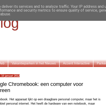
deliver its services and to analyze traffic. Your IP address and
formance and security metrics to ensure quality of service, ge
 abuse.
log
Web
Vakantieparken in het Nieuws
Accent Interactive
Parke
 10 januari 2012
gle Chromebook: een computer voor
ereen
book. Het apparaat lijkt op een draagbare personal computer, maar het is
biel personal internet. Het heeft de hardware van een notebook, maar