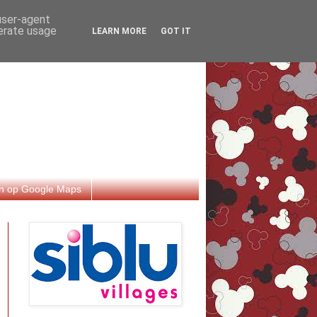
 user-agent
nerate usage
LEARN MORE
GOT IT
n op Google Maps