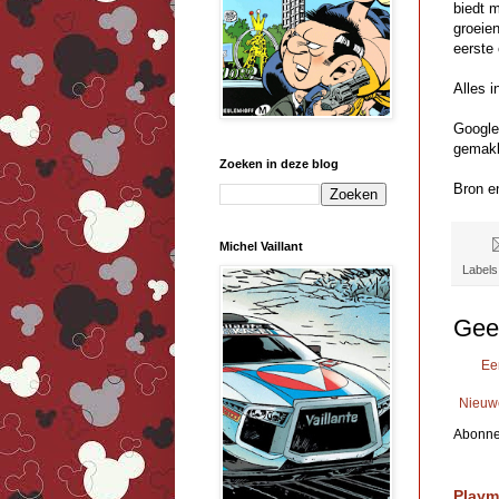
biedt 
groeien
eerste
Alles i
Google
gemakk
Zoeken in deze blog
Bron en
Michel Vaillant
Labels
Gee
Ee
Nieuw
Abonne
Playm