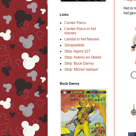
Het is 
het geva
Links
Center Parcs
Center Parcs in het
nieuws
Landal in het Nieuws
SlimpieWeb
Strip: Agent 327
Strip: Asterix en Obelix
Strip: Buck Danny
Strip: Michel Vaillant
Buck Danny