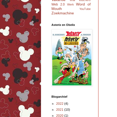
Viral
Vouchers
Word of
Web 2.0
Werk
Mouth
YouTube
Zoekmachine
Asterix en Obelix
Blogarchief
►
2022
(4)
►
2021
(10)
►
2020
(1)