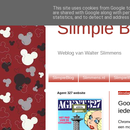
This site uses cookies from Google to 
are shared with Google along with per
statistics, and to detect and address
Slimpie B
Weblog van Walter Slimmens
SlimpieBlog
Slimmens.nl
Slimpie
Agent 327 website
dinsdag
Goo
ied
Chrome
een mo