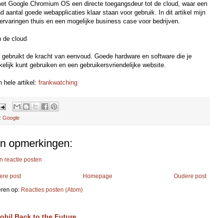
met Google Chromium OS een directe toegangsdeur tot de cloud, waar een
d aantal goede webapplicaties klaar staan voor gebruik. In dit artikel mijn
 ervaringen thuis en een mogelijke business case voor bedrijven.
n de cloud
 gebruikt de kracht van eenvoud. Goede hardware en software die je
elijk kunt gebruiken en een gebruikersvriendelijke website.
 hele artikel:
frankwatching
:
Google
n opmerkingen:
n reactie posten
ere post
Homepage
Oudere post
ren op:
Reacties posten (Atom)
obil Back to the Future