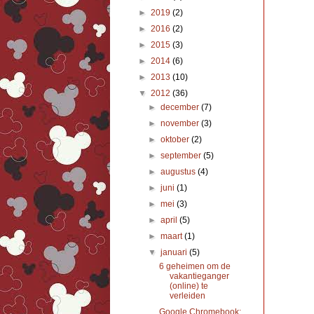
►
2019
(2)
►
2016
(2)
►
2015
(3)
►
2014
(6)
►
2013
(10)
▼
2012
(36)
►
december
(7)
►
november
(3)
►
oktober
(2)
►
september
(5)
►
augustus
(4)
►
juni
(1)
►
mei
(3)
►
april
(5)
►
maart
(1)
▼
januari
(5)
6 geheimen om de
vakantieganger
(online) te
verleiden
Google Chromebook: