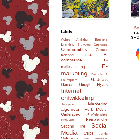
SM
Labels
Le
SMC 
Acties
Affiliation
Banners
Branding
Cartoons
Browsers
Communities
Content
E-
Kalender
CSR
commerce
E-
E-
mailmarketing
marketing
Formule 1
Gadgets
Foursquare
Games
Google
Hyves
Internet
ontwikkeling
Marketing
Jongeren
algemeen
Merk
Mobiel
Onderzoek
Profielensites
Reisbranche
Projecten
Social
Second life
Media
Strips
trends
Vakantie