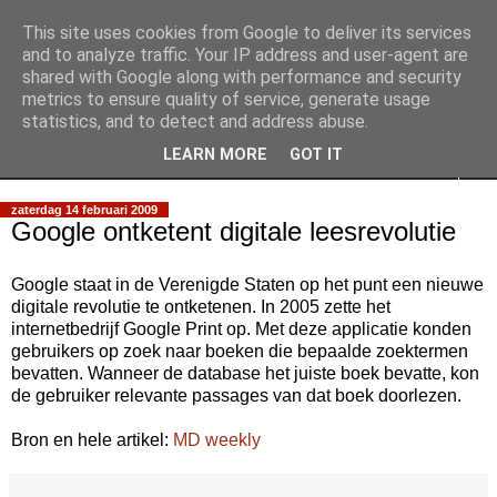
This site uses cookies from Google to deliver its services
Slimpie Blog
and to analyze traffic. Your IP address and user-agent are
shared with Google along with performance and security
metrics to ensure quality of service, generate usage
Weblog van Walter Slimmens
statistics, and to detect and address abuse.
LEARN MORE
GOT IT
▼
zaterdag 14 februari 2009
Google ontketent digitale leesrevolutie
Google staat in de Verenigde Staten op het punt een nieuwe
digitale revolutie te ontketenen. In 2005 zette het
internetbedrijf Google Print op. Met deze applicatie konden
gebruikers op zoek naar boeken die bepaalde zoektermen
bevatten. Wanneer de database het juiste boek bevatte, kon
de gebruiker relevante passages van dat boek doorlezen.
Bron en hele artikel:
MD weekly