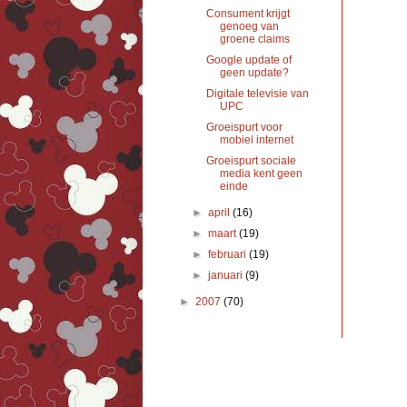
Consument krijgt
genoeg van
groene claims
Google update of
geen update?
Digitale televisie van
UPC
Groeispurt voor
mobiel internet
Groeispurt sociale
media kent geen
einde
►
april
(16)
►
maart
(19)
►
februari
(19)
►
januari
(9)
►
2007
(70)