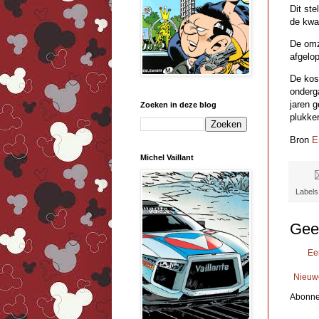
Dit st
de kwar
De omz
afgelop
De kos
onderg
jaren 
Zoeken in deze blog
plukke
Bron
E
Michel Vaillant
Labels
Gee
Ee
Nieuw
Abonne