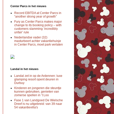
Center Parcs in het nieuws
Record EBITDA at Center Parcs in
“another strong year of growth”
Fury as Center Parcs makes major
change to its booking policy – with
customers slamming ‘incredibly
unfair’ rule
Nederlandse vader (32)
masturbeert achter vakantiehuisje
in Center Parcs, moet park verlaten
Landal in het nieuws
Landal zet in op de Ardennen: luxe
glamping resort opent deuren in
Durbuy
Kinderen en jongeren die steuntje
kunnen gebruiken, genieten van
zomerse spellen in ’t Loo
Fase 1 van Landgoed De Wielsche
Dreef is nu uitgebreid: van 39 naar
54 vakantievilla's