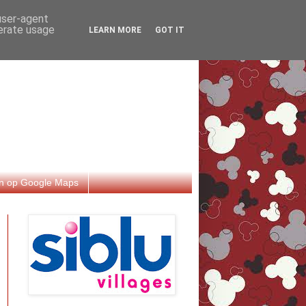
 user-agent
nerate usage
LEARN MORE
GOT IT
n op Google Maps