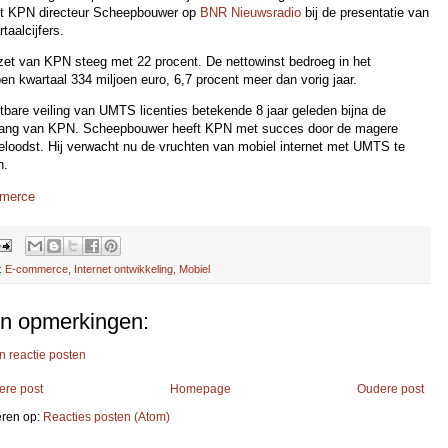
elt KPN directeur Scheepbouwer op
BNR Nieuwsradio
bij de presentatie van
taalcijfers.
et van KPN steeg met 22 procent. De nettowinst bedroeg in het
en kwartaal 334 miljoen euro, 6,7 procent meer dan vorig jaar.
tbare veiling van UMTS licenties betekende 8 jaar geleden bijna de
ang van KPN. Scheepbouwer heeft KPN met succes door de magere
geloodst. Hij verwacht nu de vruchten van mobiel internet met UMTS te
n.
merce
:
E-commerce
,
Internet ontwikkeling
,
Mobiel
n opmerkingen:
n reactie posten
ere post
Homepage
Oudere post
ren op:
Reacties posten (Atom)