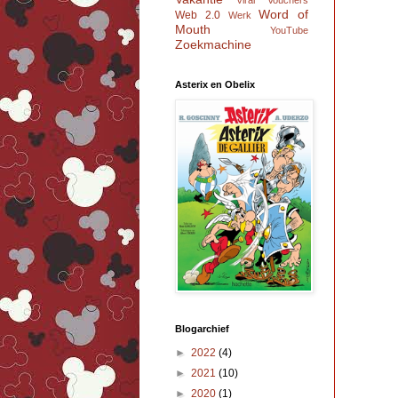
Viral
Vouchers
Word of
Web 2.0
Werk
Mouth
YouTube
Zoekmachine
Asterix en Obelix
Blogarchief
►
2022
(4)
►
2021
(10)
►
2020
(1)