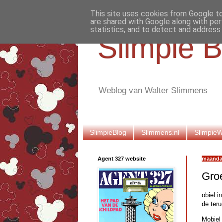
This site uses cookies from Google to 
are shared with Google along with per
statistics, and to detect and address
Slimpie B
Weblog van Walter Slimmens
SlimpieBlog
Slimmens.nl
Slimpie
Agent 327 website
maanda
Groe
obiel i
de ter
Mobiel 