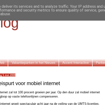
deliver its services and to analyze traffic. Your IP address and
formance and security metrics to ensure quality of service, ge
 abuse.
log
Web
Vakantieparken in het Nieuws
Accent Interactive
Parke
g 5 mei 2008
ispurt voor mobiel internet
nternet zal tot 100 procent groeien per jaar. Op den duur zal mobiel internet
ugloop op vaste telefoonlijnen compenseren.
internet groeit spectaculair acht jaar na de veiling van de UMTS-licenties.