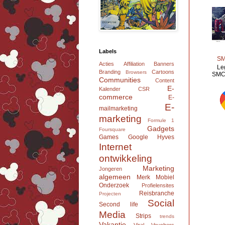
Labels
SM
Acties
Affiliation
Banners
Le
Branding
Cartoons
Browsers
SMC 
Communities
Content
E-
Kalender
CSR
commerce
E-
E-
mailmarketing
marketing
Formule 1
Gadgets
Foursquare
Games
Google
Hyves
Internet
ontwikkeling
Marketing
Jongeren
algemeen
Merk
Mobiel
Onderzoek
Profielensites
Reisbranche
Projecten
Social
Second life
Media
Strips
trends
Vakantie