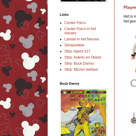
Playm
Links
Het is 
het geva
Center Parcs
Center Parcs in het
nieuws
Landal in het Nieuws
SlimpieWeb
Strip: Agent 327
Strip: Asterix en Obelix
Strip: Buck Danny
Strip: Michel Vaillant
Buck Danny