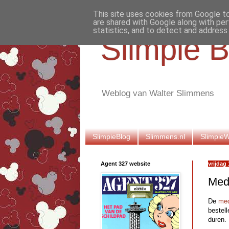
This site uses cookies from Google to 
are shared with Google along with per
statistics, and to detect and address
Slimpie B
Weblog van Walter Slimmens
SlimpieBlog
Slimmens.nl
Slimpie
Agent 327 website
vrijdag
Med
De
me
bestel
duren.