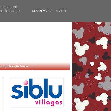
 user-agent
nerate usage
LEARN MORE
GOT IT
n op Google Maps