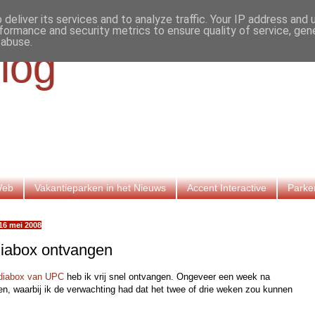
deliver its services and to analyze traffic. Your IP address and
formance and security metrics to ensure quality of service, ge
 abuse.
log
Web
Vakantieparken in het Nieuws
Accent Interactive
Parke
 16 mei 2008
iabox ontvangen
diabox van UPC
heb ik vrij snel ontvangen. Ongeveer een week na
len, waarbij ik de verwachting had dat het twee of drie weken zou kunnen