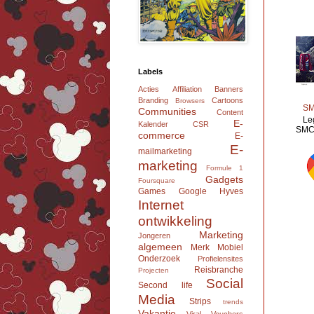
Labels
Acties
Affiliation
Banners
Branding
Cartoons
Browsers
SM
Communities
Content
Le
E-
Kalender
CSR
SMC 
commerce
E-
E-
mailmarketing
marketing
Formule 1
Gadgets
Foursquare
Games
Google
Hyves
Internet
ontwikkeling
Marketing
Jongeren
algemeen
Merk
Mobiel
Onderzoek
Profielensites
Reisbranche
Projecten
Social
Second life
Media
Strips
trends
Vakantie