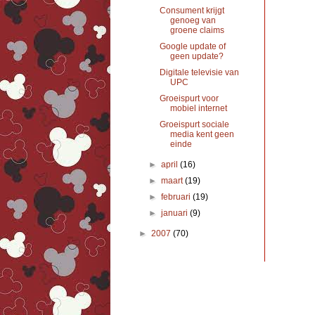
Consument krijgt
genoeg van
groene claims
Google update of
geen update?
Digitale televisie van
UPC
Groeispurt voor
mobiel internet
Groeispurt sociale
media kent geen
einde
►
april
(16)
►
maart
(19)
►
februari
(19)
►
januari
(9)
►
2007
(70)