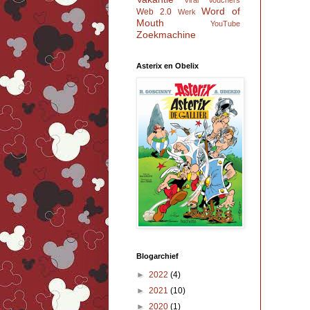
Viral
Vouchers
Word of
Web 2.0
Werk
Mouth
YouTube
Zoekmachine
Asterix en Obelix
Blogarchief
►
2022
(4)
►
2021
(10)
►
2020
(1)