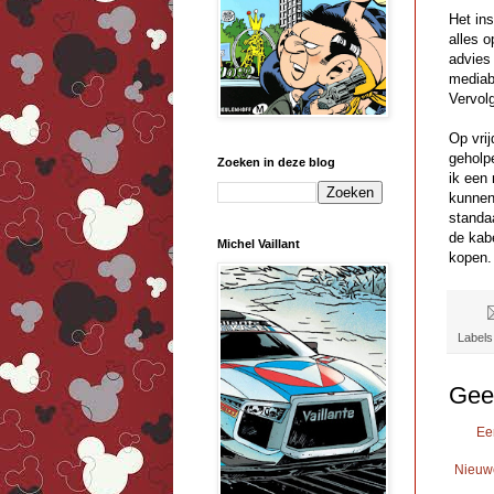
Het ins
alles o
advies 
mediab
Vervol
Op vri
geholp
Zoeken in deze blog
ik een
kunnen
standaa
de kab
Michel Vaillant
kopen.
Labels
Gee
Ee
Nieuw