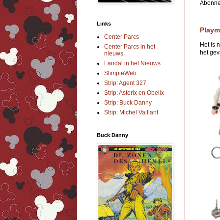
Abonne
Links
Playm
Center Parcs
Het is 
Center Parcs in het
het geva
nieuws
Landal in het Nieuws
SlimpieWeb
Strip: Agent 327
Strip: Asterix en Obelix
Strip: Buck Danny
Strip: Michel Vaillant
Buck Danny