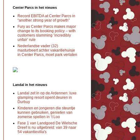
Center Parcs in het nieuws
Record EBITDA at Center Parcs in
“another strong year of growth”
Fury as Center Parcs makes major
change to its booking policy – with
customers slamming ‘incredibly
unfair’ rule
Nederlandse vader (32)
masturbeert achter vakantiehuisje
in Center Parcs, moet park verlaten
Landal in het nieuws
Landal zet in op de Ardennen: luxe
glamping resort opent deuren in
Durbuy
Kinderen en jongeren die steuntje
kunnen gebruiken, genieten van
zomerse spellen in ’t Loo
Fase 1 van Landgoed De Wielsche
Dreef is nu uitgebreid: van 39 naar
54 vakantievilla's