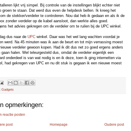
talleren lijkt vrij simpel. Bij controle van de instellingen blijkt echter niet
p groen te staan. Dat werd dus even de helpdesk bellen. Ik kreeg het
om de stekker/verdeler te controleren. Nou dat heb ik gedaan en als ik de
ox zonder verdeler op de kabel aansloot, dan werkte alles goed.
gens het advies gekregen om de verdeler om te ruilen bij de UPC winkel.
jdag dus naar de
UPC
winkel. Daar was het wel lang wachten voordat je
en werd. Na 45 minuten was ik aan de beurt en tot mijn verrassing moest
 nieuwe verdeler gewoon kopen. Had ik dit dus net zo goed ergens anders
 gaan halen. Wel teleurgesteld dus, omdat de verdeler eigenlijk een
rd onderdeel is van wat nodig is en ik deze, toen ik ging internetten via
el, had gekregen van UPC en nu dit stuk is gegaan ik een nieuwe moest
:
Gadgets
n opmerkingen:
n reactie posten
ere post
Homepage
Oudere post