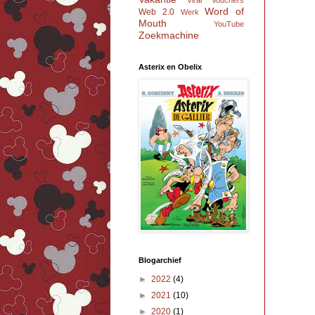
Viral
Vouchers
Word of
Web 2.0
Werk
Mouth
YouTube
Zoekmachine
Asterix en Obelix
Blogarchief
►
2022
(4)
►
2021
(10)
►
2020
(1)