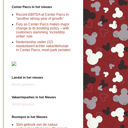
Center Parcs in het nieuws
Record EBITDA at Center Parcs in
“another strong year of growth”
Fury as Center Parcs makes major
change to its booking policy – with
customers slamming ‘incredibly
unfair’ rule
Nederlandse vader (32)
masturbeert achter vakantiehuisje
in Center Parcs, moet park verlaten
Landal in het nieuws
Wordt geladen...
Vakantieparken in het Nieuws
Wordt geladen...
Roompot in het Nieuws
Slim gebruik van de natuur