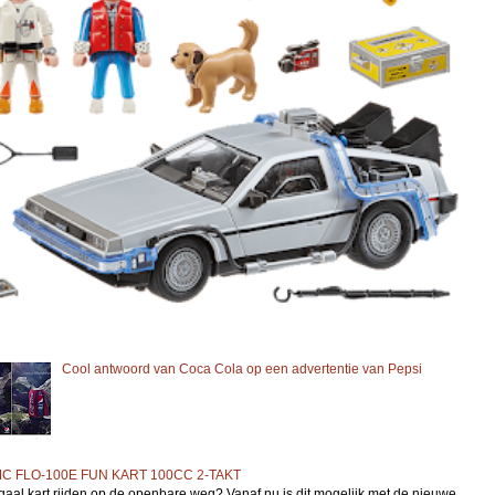
Cool antwoord van Coca Cola op een advertentie van Pepsi
C FLO-100E FUN KART 100CC 2-TAKT
gaal kart rijden op de openbare weg? Vanaf nu is dit mogelijk met de nieuwe