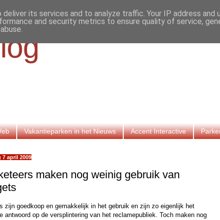
deliver its services and to analyze traffic. Your IP address and
formance and security metrics to ensure quality of service, ge
 abuse.
log
Web
Vakantieparken in het Nieuws
Accent Interactive
Parke
 7 april 2009
keteers maken nog weinig gebruik van
gets
 zijn goedkoop en gemakkelijk in het gebruik en zijn zo eigenlijk het
te antwoord op de versplintering van het reclamepubliek. Toch maken nog