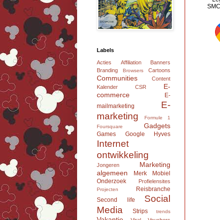
SMC 
Labels
Acties
Affiliation
Banners
Branding
Cartoons
Browsers
Communities
Content
E-
Kalender
CSR
commerce
E-
E-
mailmarketing
marketing
Formule 1
Gadgets
Foursquare
Games
Google
Hyves
Internet
ontwikkeling
Marketing
Jongeren
algemeen
Merk
Mobiel
Onderzoek
Profielensites
Reisbranche
Projecten
Social
Second life
Media
Strips
trends
Vakantie