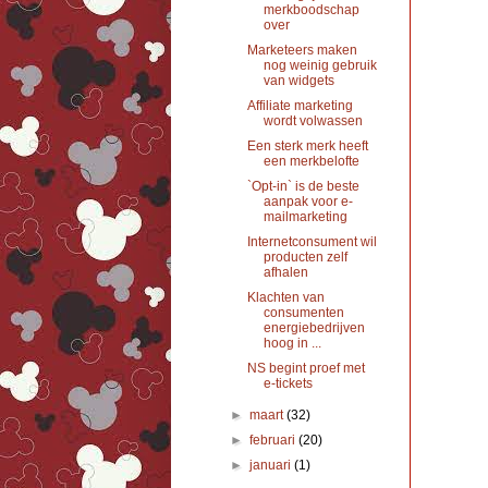
merkboodschap
over
Marketeers maken
nog weinig gebruik
van widgets
Affiliate marketing
wordt volwassen
Een sterk merk heeft
een merkbelofte
`Opt-in` is de beste
aanpak voor e-
mailmarketing
Internetconsument wil
producten zelf
afhalen
Klachten van
consumenten
energiebedrijven
hoog in ...
NS begint proef met
e-tickets
►
maart
(32)
►
februari
(20)
►
januari
(1)