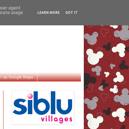
 user-agent
nerate usage
LEARN MORE
GOT IT
n op Google Maps