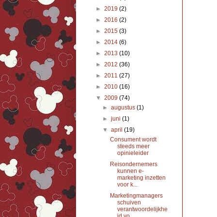
►
2019
(2)
►
2016
(2)
►
2015
(3)
►
2014
(6)
►
2013
(10)
►
2012
(36)
►
2011
(27)
►
2010
(16)
▼
2009
(74)
►
augustus
(1)
►
juni
(1)
▼
april
(19)
Consument wordt
steeds meer
opinieleider
Reisondernemers
kunnen e-
marketing inzetten
voor k...
Marketingmanagers
schuiven
verantwoordelijkhe
id vo...