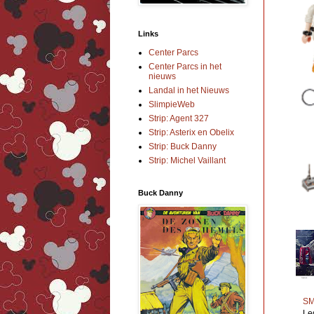
Links
Center Parcs
Center Parcs in het
nieuws
Landal in het Nieuws
SlimpieWeb
Strip: Agent 327
Strip: Asterix en Obelix
Strip: Buck Danny
Strip: Michel Vaillant
Buck Danny
SM
Le