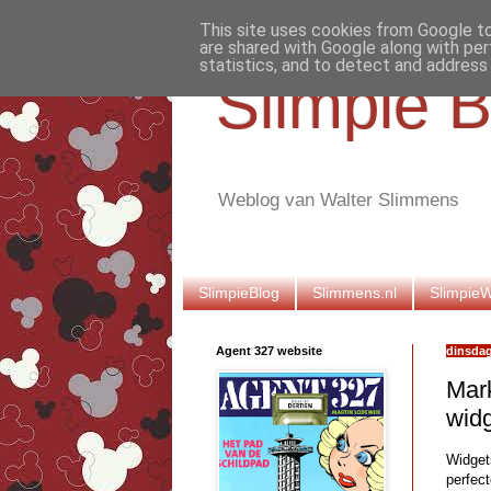
This site uses cookies from Google to 
are shared with Google along with per
statistics, and to detect and address
Slimpie B
Weblog van Walter Slimmens
SlimpieBlog
Slimmens.nl
Slimpie
Agent 327 website
dinsdag
Mar
wid
Widgets
perfec