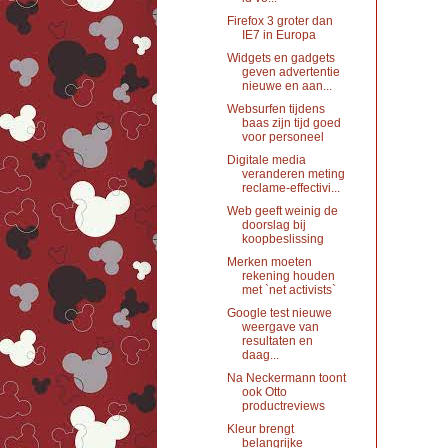
Firefox 3 groter dan
IE7 in Europa
Widgets en gadgets
geven advertentie
nieuwe en aan...
Websurfen tijdens
baas zijn tijd goed
voor personeel
Digitale media
veranderen meting
reclame-effectivi...
Web geeft weinig de
doorslag bij
koopbeslissing
Merken moeten
rekening houden
met `net activists`
Google test nieuwe
weergave van
resultaten en
daag...
Na Neckermann toont
ook Otto
productreviews
Kleur brengt
belangrijke