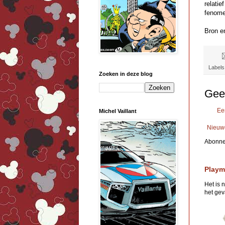
relati
fenome
Bron en
Labels
Zoeken in deze blog
Gee
Ee
Michel Vaillant
Nieuw
Abonne
Playm
Het is 
het geva