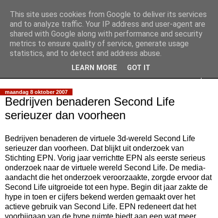
This site uses cookies from Google to deliver its services
Slimpie Blog
and to analyze traffic. Your IP address and user-agent are
shared with Google along with performance and security
metrics to ensure quality of service, generate usage
Weblog van Walter Slimmens
statistics, and to detect and address abuse.
LEARN MORE
GOT IT
▼
maandag 8 oktober 2007
Bedrijven benaderen Second Life
serieuzer dan voorheen
Bedrijven benaderen de virtuele 3d-wereld Second Life
serieuzer dan voorheen. Dat blijkt uit onderzoek van
Stichting EPN. Vorig jaar verrichtte EPN als eerste serieus
onderzoek naar de virtuele wereld Second Life. De media-
aandacht die het onderzoek veroorzaakte, zorgde ervoor dat
Second Life uitgroeide tot een hype. Begin dit jaar zakte de
hype in toen er cijfers bekend werden gemaakt over het
actieve gebruik van Second Life. EPN redeneert dat het
voorbijgaan van de hype ruimte biedt aan een wat meer