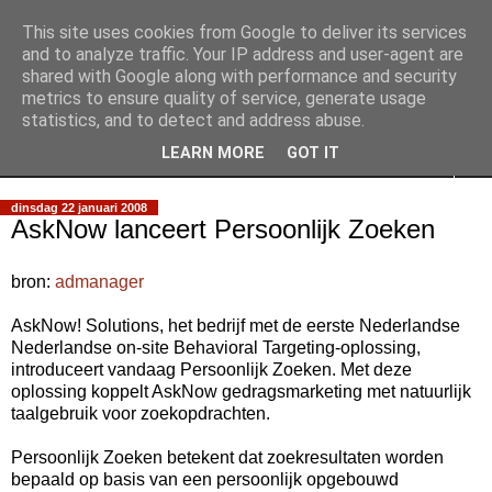
This site uses cookies from Google to deliver its services
Slimpie Blog
and to analyze traffic. Your IP address and user-agent are
shared with Google along with performance and security
metrics to ensure quality of service, generate usage
Weblog van Walter Slimmens
statistics, and to detect and address abuse.
LEARN MORE
GOT IT
▼
dinsdag 22 januari 2008
AskNow lanceert Persoonlijk Zoeken
bron:
admanager
AskNow! Solutions, het bedrijf met de eerste Nederlandse
Nederlandse on-site Behavioral Targeting-oplossing,
introduceert vandaag Persoonlijk Zoeken. Met deze
oplossing koppelt AskNow gedragsmarketing met natuurlijk
taalgebruik voor zoekopdrachten.
Persoonlijk Zoeken betekent dat zoekresultaten worden
bepaald op basis van een persoonlijk opgebouwd