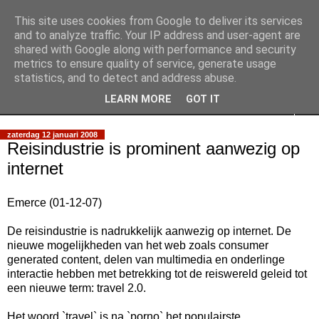
This site uses cookies from Google to deliver its services
Slimpie Blog
and to analyze traffic. Your IP address and user-agent are
shared with Google along with performance and security
metrics to ensure quality of service, generate usage
Weblog van Walter Slimmens
statistics, and to detect and address abuse.
LEARN MORE
GOT IT
▼
zaterdag 12 januari 2008
Reisindustrie is prominent aanwezig op
internet
Emerce (01-12-07)
De reisindustrie is nadrukkelijk aanwezig op internet. De
nieuwe mogelijkheden van het web zoals consumer
generated content, delen van multimedia en onderlinge
interactie hebben met betrekking tot de reiswereld geleid tot
een nieuwe term: travel 2.0.
Het woord `travel` is na `porno` het populairste