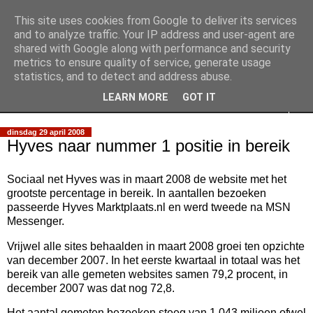
This site uses cookies from Google to deliver its services
Slimpie Blog
and to analyze traffic. Your IP address and user-agent are
shared with Google along with performance and security
metrics to ensure quality of service, generate usage
Weblog van Walter Slimmens
statistics, and to detect and address abuse.
LEARN MORE
GOT IT
▼
dinsdag 29 april 2008
Hyves naar nummer 1 positie in bereik
Sociaal net Hyves was in maart 2008 de website met het
grootste percentage in bereik. In aantallen bezoeken
passeerde Hyves Marktplaats.nl en werd tweede na MSN
Messenger.
Vrijwel alle sites behaalden in maart 2008 groei ten opzichte
van december 2007. In het eerste kwartaal in totaal was het
bereik van alle gemeten websites samen 79,2 procent, in
december 2007 was dat nog 72,8.
Het aantal gemeten bezoeken steeg van 1.043 miljoen ofwel