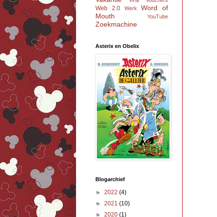
Viral
Vouchers
Word of
Web 2.0
Werk
Mouth
YouTube
Zoekmachine
Asterix en Obelix
Blogarchief
►
2022
(4)
►
2021
(10)
►
2020
(1)