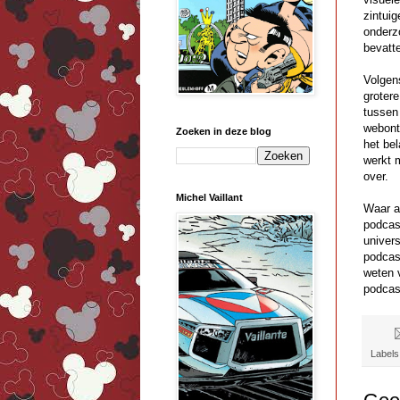
zintuig
onderz
bevatt
Volgen
groter
tussen
webont
Zoeken in deze blog
het be
werkt 
over.
Michel Vaillant
Waar a
podcast
univers
podcas
weten 
podcas
Labels