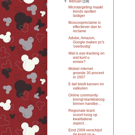
▼
februari
(19)
Microtargeting maakt
trends spotten
lastiger
Bioscoopreclame is
effectiever dan tv-
reclame
Adobe, Amazon,
Google maken pc's
'overbodig'
Wat is eye-tracking en
wat kunt u
ermee?
Mobiel internet
groeide 30 procent
in 2007
E-tail biedt kansen en
valkuilen
Online community
brengt klantdialoog
binnen handbe...
Regionale krant
scoort hoog op
kwalitatieve
aspect...
Eind 2009 verschijnt
de krant op e-