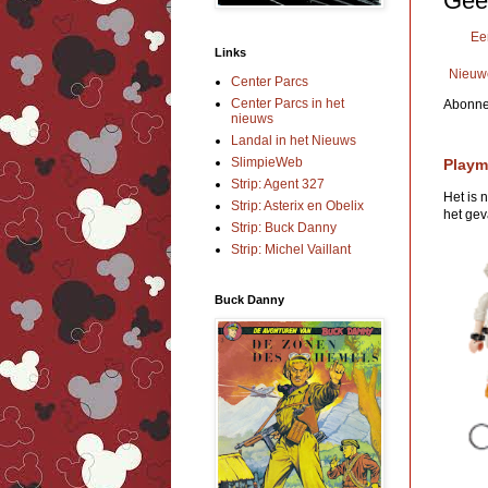
Gee
Ee
Links
Nieuw
Center Parcs
Center Parcs in het
Abonne
nieuws
Landal in het Nieuws
SlimpieWeb
Playm
Strip: Agent 327
Het is 
Strip: Asterix en Obelix
het geva
Strip: Buck Danny
Strip: Michel Vaillant
Buck Danny