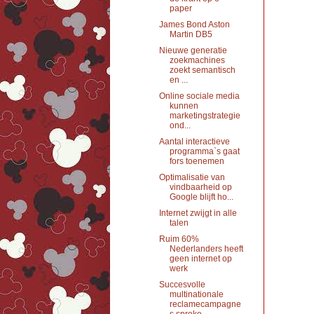
paper
James Bond Aston
Martin DB5
Nieuwe generatie
zoekmachines
zoekt semantisch
en ...
Online sociale media
kunnen
marketingstrategie
ond...
Aantal interactieve
programma`s gaat
fors toenemen
Optimalisatie van
vindbaarheid op
Google blijft ho...
Internet zwijgt in alle
talen
Ruim 60%
Nederlanders heeft
geen internet op
werk
Succesvolle
multinationale
reclamecampagne