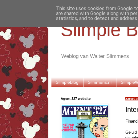
This site uses cookies from Google to 
are shared with Google along with per
statistics, and to detect and address
Slimpie B
Weblog van Walter Slimmens
SlimpieBlog
Slimmens.nl
Slimpie
Agent 327 website
zaterda
Inte
Financ
Geluid 
visuel