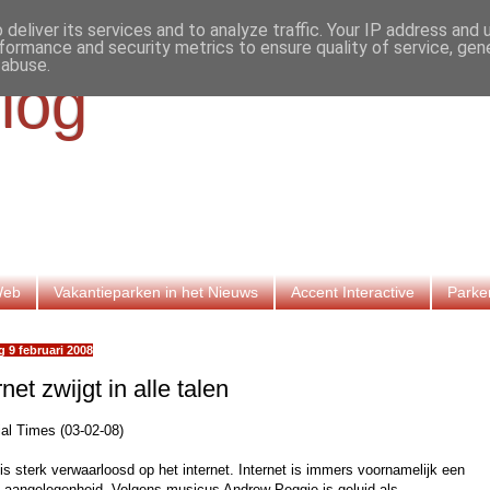
deliver its services and to analyze traffic. Your IP address and
formance and security metrics to ensure quality of service, ge
 abuse.
log
Web
Vakantieparken in het Nieuws
Accent Interactive
Parke
g 9 februari 2008
rnet zwijgt in alle talen
ial Times (03-02-08)
is sterk verwaarloosd op het internet. Internet is immers voornamelijk een
e aangelegenheid. Volgens musicus Andrew Peggie is geluid als