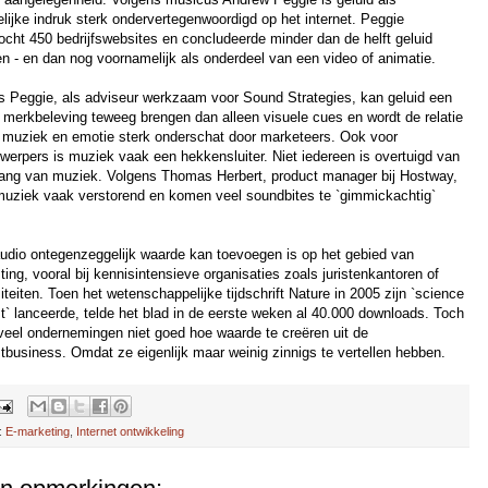
elijke indruk sterk ondervertegenwoordigd op het internet. Peggie
ocht 450 bedrijfswebsites en concludeerde minder dan de helft geluid
en - en dan nog voornamelijk als onderdeel van een video of animatie.
s Peggie, als adviseur werkzaam voor Sound Strategies, kan geluid een
e merkbeleving teweeg brengen dan alleen visuele cues en wordt de relatie
 muziek en emotie sterk onderschat door marketeers. Ook voor
werpers is muziek vaak een hekkensluiter. Niet iedereen is overtuigd van
lang van muziek. Volgens Thomas Herbert, product manager bij Hostway,
muziek vaak verstorend en komen veel soundbites te `gimmickachtig`
udio ontegenzeggelijk waarde kan toevoegen is op het gebied van
ing, vooral bij kennisintensieve organisaties zoals juristenkantoren of
iteiten. Toen het wetenschappelijke tijdschrift Nature in 2005 zijn `science
t` lanceerde, telde het blad in de eerste weken al 40.000 downloads. Toch
veel ondernemingen niet goed hoe waarde te creëren uit de
tbusiness. Omdat ze eigenlijk maar weinig zinnigs te vertellen hebben.
:
E-marketing
,
Internet ontwikkeling