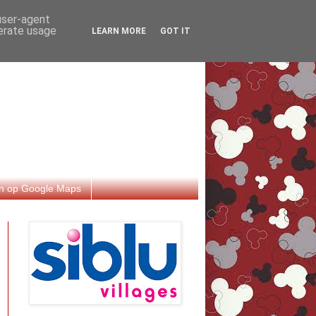
 user-agent
nerate usage
LEARN MORE
GOT IT
n op Google Maps