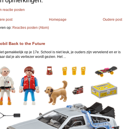
n opmerkingen:
n reactie posten
ere post
Homepage
Oudere post
ren op:
Reacties posten (Atom)
obil Back to the Future
niet gemakkelijk op je 17e. School is niet leuk, je ouders zijn vervelend en er is
ar dat je als verliezer wordt gezien. Het ...