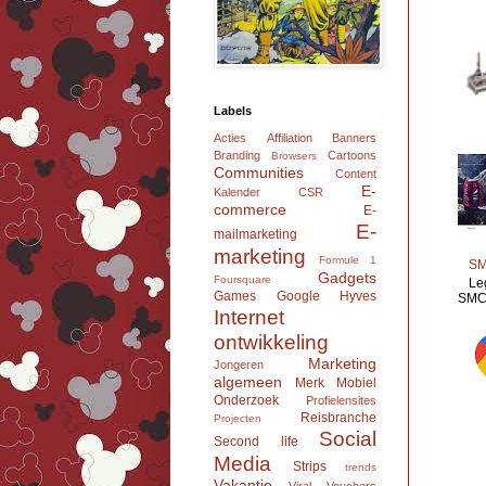
Labels
Acties
Affiliation
Banners
Branding
Cartoons
Browsers
Communities
Content
E-
Kalender
CSR
commerce
E-
E-
mailmarketing
marketing
Formule 1
SM
Gadgets
Foursquare
Le
Games
Google
Hyves
SMC 
Internet
ontwikkeling
Marketing
Jongeren
algemeen
Merk
Mobiel
Onderzoek
Profielensites
Reisbranche
Projecten
Social
Second life
Media
Strips
trends
Vakantie