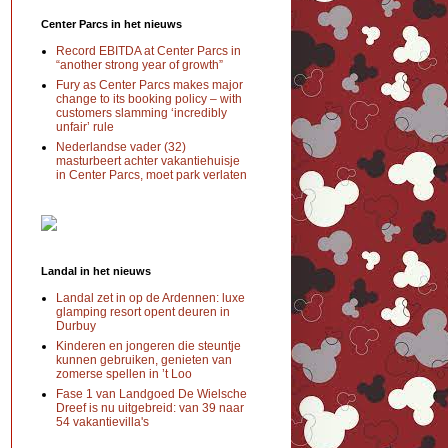
Center Parcs in het nieuws
Record EBITDA at Center Parcs in
“another strong year of growth”
Fury as Center Parcs makes major
change to its booking policy – with
customers slamming ‘incredibly
unfair’ rule
Nederlandse vader (32)
masturbeert achter vakantiehuisje
in Center Parcs, moet park verlaten
Landal in het nieuws
Landal zet in op de Ardennen: luxe
glamping resort opent deuren in
Durbuy
Kinderen en jongeren die steuntje
kunnen gebruiken, genieten van
zomerse spellen in ’t Loo
Fase 1 van Landgoed De Wielsche
Dreef is nu uitgebreid: van 39 naar
54 vakantievilla's