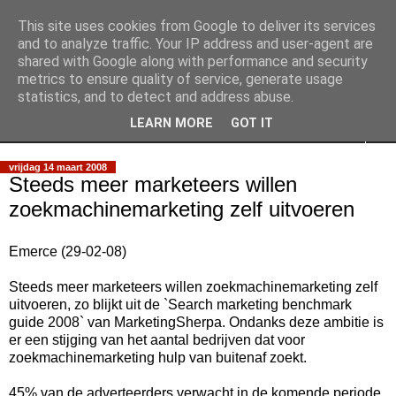
This site uses cookies from Google to deliver its services
Slimpie Blog
and to analyze traffic. Your IP address and user-agent are
shared with Google along with performance and security
metrics to ensure quality of service, generate usage
Weblog van Walter Slimmens
statistics, and to detect and address abuse.
LEARN MORE
GOT IT
▼
vrijdag 14 maart 2008
Steeds meer marketeers willen
zoekmachinemarketing zelf uitvoeren
Emerce (29-02-08)
Steeds meer marketeers willen zoekmachinemarketing zelf
uitvoeren, zo blijkt uit de `Search marketing benchmark
guide 2008` van MarketingSherpa. Ondanks deze ambitie is
er een stijging van het aantal bedrijven dat voor
zoekmachinemarketing hulp van buitenaf zoekt.
45% van de adverteerders verwacht in de komende periode